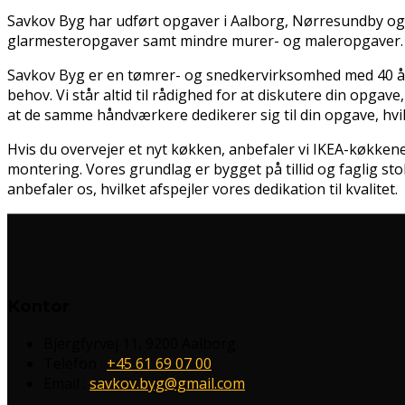
Savkov Byg har udført opgaver i Aalborg, Nørresundby og
glarmesteropgaver samt mindre murer- og maleropgaver. V
Savkov Byg er en tømrer- og snedkervirksomhed med 40 års e
behov. Vi står altid til rådighed for at diskutere din opg
at de samme håndværkere dedikerer sig til din opgave, hvilk
Hvis du overvejer et nyt køkken, anbefaler vi IKEA-køkkener
montering. Vores grundlag er bygget på tillid og faglig sto
anbefaler os, hvilket afspejler vores dedikation til kvalitet.
Kontor
Bjergfyrvej 11, 9200 Aalborg
Telefon :
+45 61 69 07 00
Email :
savkov.byg@gmail.com