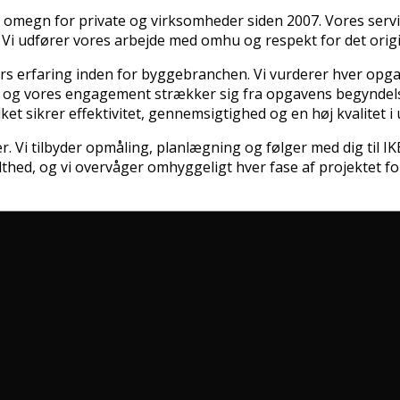
 omegn for private og virksomheder siden 2007. Vores serv
i udfører vores arbejde med omhu og respekt for det origi
rfaring inden for byggebranchen. Vi vurderer hver opgave in
ave, og vores engagement strækker sig fra opgavens begyndel
et sikrer effektivitet, gennemsigtighed og en høj kvalitet i 
. Vi tilbyder opmåling, planlægning og følger med dig til IK
lthed, og vi overvåger omhyggeligt hver fase af projektet fo