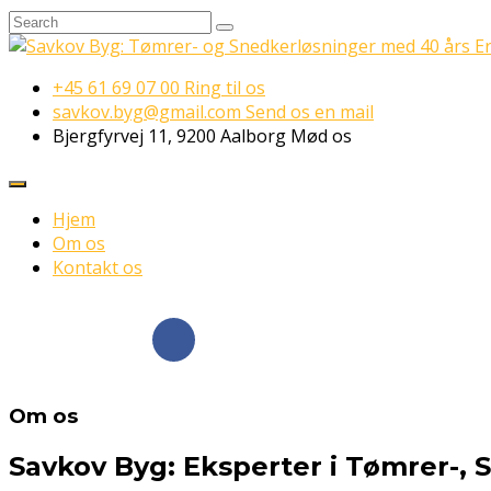
+45 61 69 07 00
Ring til os
savkov.byg@gmail.com
Send os en mail
Bjergfyrvej 11, 9200 Aalborg
Mød os
Hjem
Om os
Kontakt os
Følg os på
Facebook
Om os
Savkov Byg: Eksperter i Tømrer-,